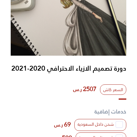
دورة تصميم الازياء الاحترافي 2020-2021
2507
ر.س
السعر كاش
خدمات إضافية
69
شحن داخل السعودية
ر.س