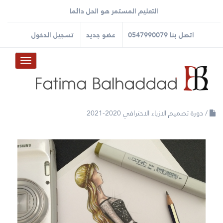
التعليم المستمر هو الحل دائما
اﺗﺼﻞ ﺑﻨﺎ
0547990079
ﻋﻀﻮ ﺟﺪﻳﺪ
ﺗﺴﺠﻴﻞ اﻟﺪﺧﻮﻝ
Toggle
avigation
/ دورة تصميم الازياء الاحترافي 2020-2021