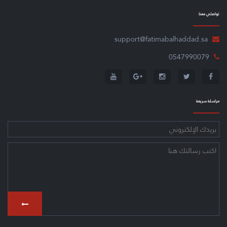
ﺗﻮاﺻﻠﻲ ﻣﻌﻨﺎ
support@fatimabalhaddad.sa
0547990079
ﻣﺮاﺳﻠﺔ ﺳﺮﻳﻌﺔ