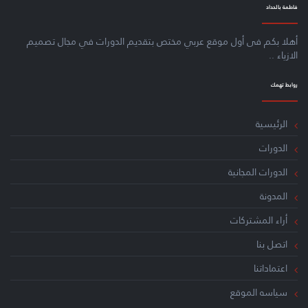
ﻓﺎﻃﻤﺔ ﺑﺎﻟﺤﺪاﺩ
أهلا بكم فى أول موقع عربي مختص بتقديم الدورات في مجال تصميم
الازياء ..
ﺭﻭاﺑﻂ ﺗﻬﻤﻚ
اﻟﺮﺋﻴﺴﻴﺔ
اﻟﺪﻭﺭاﺕ
الدورات المجانية
اﻟﻤﺪﻭﻧﺔ
ﺃﺭاء اﻟﻤﺸﺘﺮﻛﺎﺕ
اﺗﺼﻞ ﺑﻨﺎ
اعتماداتنا
سياسه الموقع