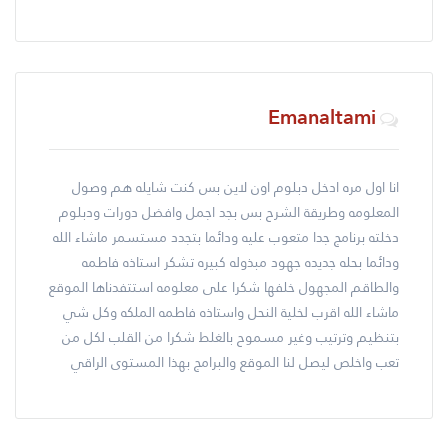
Emanaltami
انا اول مره ادخل دبلوم اون لاين بس كنت شايله هم وصول
المعلومه وطريقة الشرح بس بجد اجمل وافضل دورات ودبلوم
دخلته برنامج جدا متعوب عليه ودائما بتجدد مستسمر ماشاء الله
ودائما بحله جديده جهود مبذوله كبيره تشكر استاذه فاطمه
والطاقم المجهول خلفها شكرا على معلومه استتفدناها الموقع
ماشاء الله اقرب لخلية النحل واستاذه فاطمه الملكه وكل شي
بتنظيم وترتيب وغير مسموح بالغلط شكرا من القلب لكل من
تعب واخلص ليصل لنا الموقع والبرامج بهذا المستوى الراقي