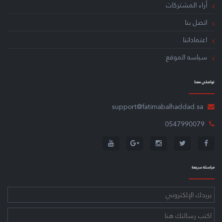
ﺃﺭاء اﻟﻤﺸﺘﺮﻛﺎﺕ
اﺗﺼﻞ ﺑﻨﺎ
اعتماداتنا
سياسه الموقع
ﺗﻮاﺻﻠﻲ ﻣﻌﻨﺎ
support@fatimabalhaddad.sa
0547990079
ﻣﺮاﺳﻠﺔ ﺳﺮﻳﻌﺔ