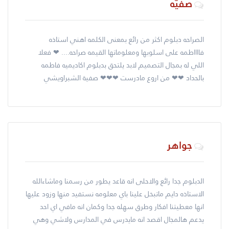
صفيّه
الصراحه دبلوم اكثر من رائع بمعنى الكلمه اهني استاذه
فااااطمه على اسلوبها ومعلوماتها القيمه صراحه.... ❤ فعلا
اللي له بمجال التصميم لابد يلتحق بدبلوم اكاديميه فاطمه
بالحداد ❤❤ من اروع مادرست ❤❤❤ صفية الشبراويشي
جواهر
الدبلوم جدا رائع والاحلى انه قاعد يطور من رسمنا وماشاءالله
الاستاذه دايم ماتبخل علينا باي معلومه نستفيد منها وزود عليها
انها معطيتنا افكار وطرق سهله جدا وكمان انه مافي اي احد
يدعم هالمجال اقصد انه مايدرس في المدارس ولاشي وهي