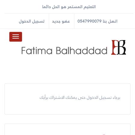
التعليم المستمر هو الحل دائما
اﺗﺼﻞ ﺑﻨﺎ
0547990079
ﻋﻀﻮ ﺟﺪﻳﺪ
ﺗﺴﺠﻴﻞ اﻟﺪﺧﻮﻝ
Toggle
avigation
برجاء تسجيل الدخول حتى يمكنك الاشتراك برأيك