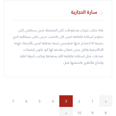
سارة الحجازية
ياما دخلت دورات ودبلومات لكن المحصله شي سطحي لكن
دبلوم استاذة فاطمة احس كل ماعديت درس على بساطته اخرج
بنتيجة انا انصدم منها فنفسي نتيجة مذهله احس بالانتماء لهذه
الاكاديمية واقل شي ممكن نقدمه لها انو نكون تلميذات
مبدعات مثل استاذه فاطمة الله يسعدها ويكتب اجرها امانة
وابداع فالطرح ماشفتها قبل
7
6
5
4
3
2
1
«
»
10
9
8