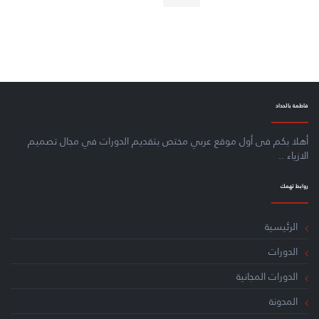
ﻓﺎﻃﻤﺔ ﺑﺎﻟﺤﺪاﺩ
أهلا بكم فى أول موقع عربي مختص بتقديم الدورات في مجال تصميم
الازياء ..
ﺭﻭاﺑﻂ ﺗﻬﻤﻚ
اﻟﺮﺋﻴﺴﻴﺔ
اﻟﺪﻭﺭاﺕ
الدورات المجانية
اﻟﻤﺪﻭﻧﺔ